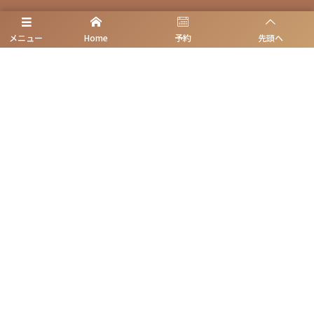
ホーム
メニュー
Home
予約
先頭へ
清潔治療|感染対策
初めての方へ
診療案内
無痛ベースに治療
初診予約
理事長挨拶/医師紹介
アクセス|地図