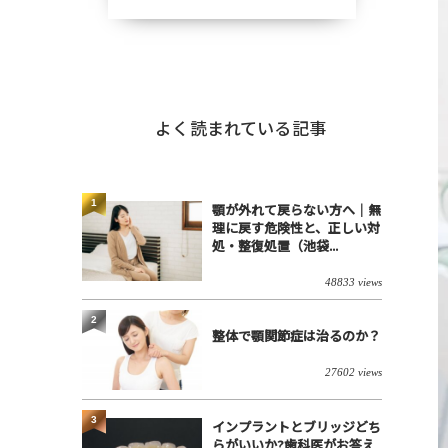
よく読まれている記事
1
顎が外れて戻らない方へ｜無
理に戻す危険性と、正しい対
処・整復処置（池袋...
48833 views
2
整体で顎関節症は治るのか？
27602 views
3
インプラントとブリッジどち
らがいいか?歯科医がお答え