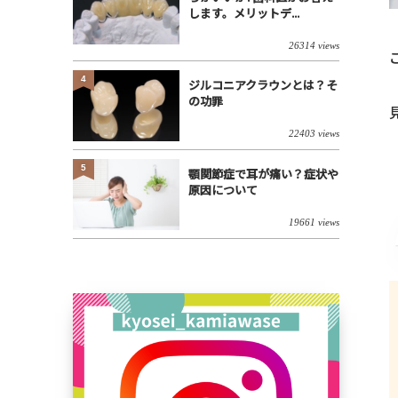
します。メリットデ...
26314 views
4
ジルコニアクラウンとは？そ
の功罪
22403 views
5
顎関節症で耳が痛い？症状や
原因について
19661 views