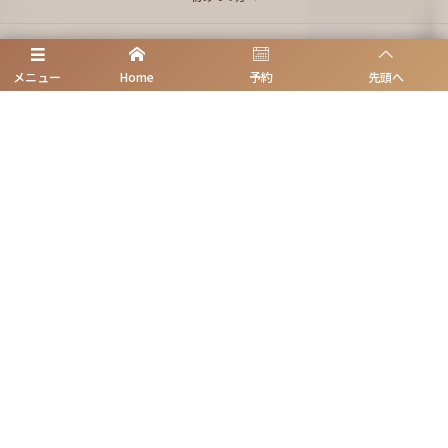
診療案内
メニュー
Home
予約
先頭へ
無痛ベースに治療
初診予約
理事長挨拶/医師紹介
アクセス|地図
歯のためになるblog
院内の紹介 個室診療
良くある質問