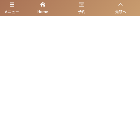
無痛ベースに治療
メニュー
Home
予約
先頭へ
初診予約
理事長挨拶/医師紹介
アクセス|地図
歯のためになるblog
院内の紹介 個室診療
良くある質問
スタッフ募集