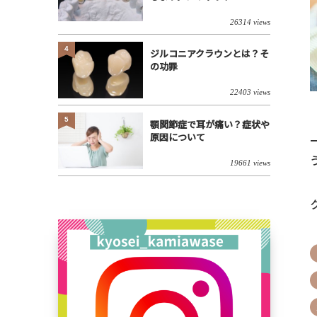
26314 views
4
ジルコニアクラウンとは？そ
の功罪
22403 views
5
顎関節症で耳が痛い？症状や
原因について
19661 views