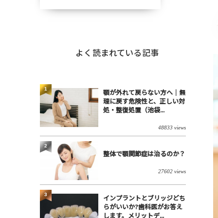
よく読まれている記事
1
顎が外れて戻らない方へ｜無
理に戻す危険性と、正しい対
処・整復処置（池袋...
48833 views
2
整体で顎関節症は治るのか？
27602 views
3
インプラントとブリッジどち
らがいいか?歯科医がお答え
します。メリットデ...